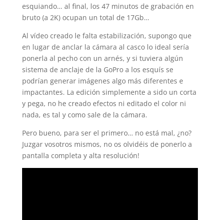
esquiando… al final, los 47 minutos de grabación en
bruto (a 2K) ocupan un total de 17Gb…
Al vídeo creado le falta estabilización, supongo que
en lugar de anclar la cámara al casco lo ideal sería
ponerla al pecho con un arnés, y si tuviera algún
sistema de anclaje de la GoPro a los esquís se
podrían generar imágenes algo más diferentes e
impactantes. La edición simplemente a sido un corta
y pega, no he creado efectos ni editado el color ni
nada, es tal y como sale de la cámara.
Pero bueno, para ser el primero… no está mal, ¿no?
Juzgar vosotros mismos, no os olvidéis de ponerlo a
pantalla completa y alta resolución!