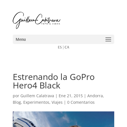
ES
|
CA
Estrenando la GoPro
Hero4 Black
por
Guillem Calatrava
|
Ene 21, 2015
|
Andorra
,
Blog
,
Experimentos
,
Viajes
|
0 Comentarios