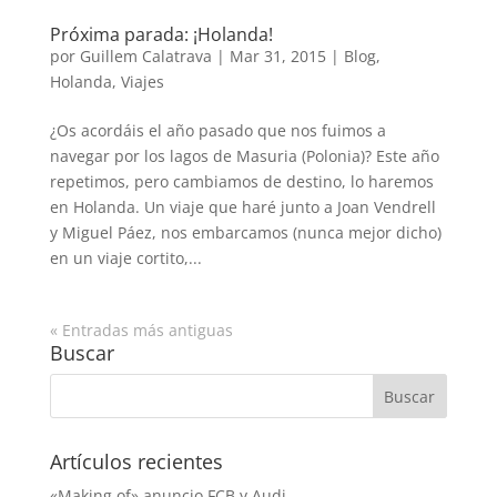
Próxima parada: ¡Holanda!
por
Guillem Calatrava
|
Mar 31, 2015
|
Blog
,
Holanda
,
Viajes
¿Os acordáis el año pasado que nos fuimos a
navegar por los lagos de Masuria (Polonia)? Este año
repetimos, pero cambiamos de destino, lo haremos
en Holanda. Un viaje que haré junto a Joan Vendrell
y Miguel Páez, nos embarcamos (nunca mejor dicho)
en un viaje cortito,...
« Entradas más antiguas
Buscar
Artículos recientes
«Making of» anuncio FCB y Audi