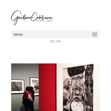
ES
|
CA