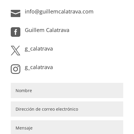
info@guillemcalatrava.com

Guillem Calatrava

g_calatrava

g_calatrava
