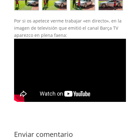
Por si os apetece verme trabajar «en directo», en la
imagen de televisión que emitió el canal Barça TV
aparezco en plena faena:
Enviar comentario