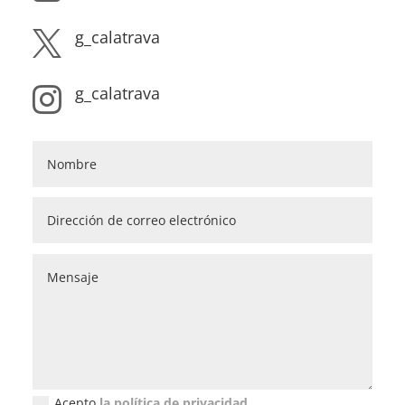
g_calatrava

g_calatrava

Acepto
la política de privacidad