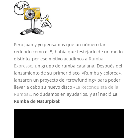
Pero Joan y yo pensamos que un número tan
redondo como el 5, había que festejarlo de un modo
distinto, por ese motivo acudimos a
Rumba
Expresso
, un grupo de rumba catalana. Después del
lanzamiento de su primer disco, «Rumba y colorea»,
lanzaron un proyecto de «crowfunding» para poder
llevar a cabo su nuevo disco «
La Reconquista de la
Rumba
«, no dudamos en ayudarlos, y así nació
La
Rumba de Naturpixel
: