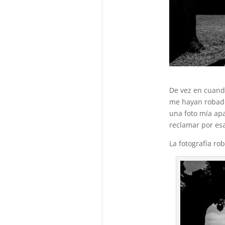
De vez en cuand
me hayan robado
una foto mía apa
reclamar por esa
La fotografía ro