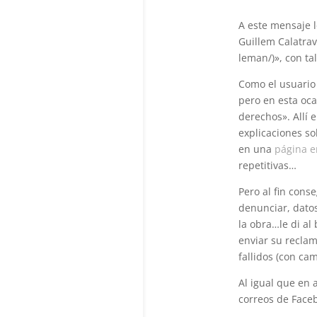
A este mensaje l
Guillem Calatrav
leman/)», con ta
Como el usuario 
pero en esta oca
derechos». Allí 
explicaciones s
en una
página e
repetitivas…
Pero al fin cons
denunciar, dato
la obra…le di al
enviar su reclam
fallidos (con ca
Al igual que en 
correos de Face