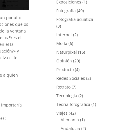
Exposiciones
(1)
Fotografía
(40)
 un poquito
Fotografía acuática
opciones que os
(3)
de la ventana
Internet
(2)
: «¿Eres el
Moda
(6)
en él la
uación?» y
Naturpixel
(16)
elva este
Opinión
(20)
Producto
(4)
e a quien
Redes Sociales
(2)
Retrato
(7)
Tecnología
(2)
Teoría fotográfica
(1)
 importaría
Viajes
(42)
es:
Alemania
(1)
Andalucía
(2)