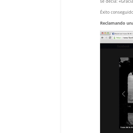
se decía: «Graci
Éxito conseguido
Reclamando una