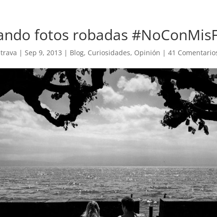
ando fotos robadas #NoConMis
trava
|
Sep 9, 2013
|
Blog
,
Curiosidades
,
Opinión
|
41 Comentario