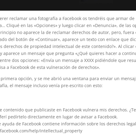
uerer reclamar una fotografía a Facebook os tendréis que armar de
… Cliqué en las «Opciones» y luego clicar en «Denuncia», de las 
incipio no aparece la de reclamar derechos de autor, pero, fuera 
lado del botón de «Continuar», aparece un texto con enlace que dice
os derechos de propiedad intelectual de este contenido?». Al clicar 
y aparece un mensaje que pregunta «¿Qué quieres hacer a contin
entre dos opciones: «Envía un mensaje a XXXX pidiéndole que resu
isa a Facebook de esta vulneración de derechos».
a primera opción, y se me abrió una ventana para enviar un mensaj
afía, el mensaje incluso venía pre-escrito con esto:
e contenido que publicaste en Facebook vulnera mis derechos. ¿Te
eferí pedírtelo directamente en lugar de avisar a Facebook.
de ayuda de Facebook contiene información sobre los derechos legal
facebook.com/help/intellectual_property