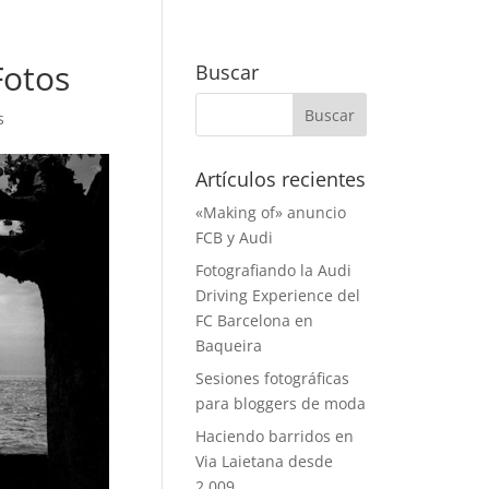
Fotos
Buscar
s
Artículos recientes
«Making of» anuncio
FCB y Audi
Fotografiando la Audi
Driving Experience del
FC Barcelona en
Baqueira
Sesiones fotográficas
para bloggers de moda
Haciendo barridos en
Via Laietana desde
2.009