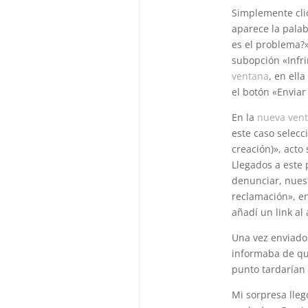
Simplemente cli
aparece la palab
es el problema?»
subopción «Infri
ventana
, en ell
el botón «Enviar
En la
nueva ven
este caso selecc
creación)», acto
Llegados a este 
denunciar, nuest
reclamación», en
añadí un link al
Una vez enviado 
informaba de qu
punto tardarían 
Mi sorpresa lle