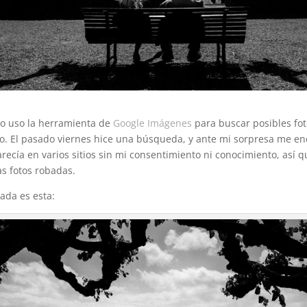
o uso la herramienta de
Google Imágenes
para buscar posibles fot
. El pasado viernes hice una búsqueda, y ante mi sorpresa me en
recía en varios sitios sin mi consentimiento ni conocimiento, así 
s fotos robadas.
bada es esta: