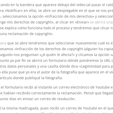
cando en la bandera que aparece debajo del vídeo (al pasar el rat
ra «Notificar» en ella), se abre un desplegable en el que se nos p
, seleccionamos la opción «Infracción de mis derechos» y seleccio
nge mis derechos de copyright», al clicar en «Enviar»
se abrirá un
a se explica como funciona todo el proceso y tendremos que clicar
 una reclamación de copyright».
tana
que se abre tendremos que seleccionar nuevamente cuál es e
ionamos «Infracción de los derechos de copyright (alguien ha copi
 seguido nos preguntan «¿A quién le afecta?» y clicamos la opción «
punto ya por fin se abrirá un formulario dónde pondremos la URL d
ros datos personales y una casilla dónde dice «Legitimidad para p
 ella puse que yo era el autor de la fotografía que aparece en el 
 artículo donde publiqué la fotografía.
el formulario recibí al instante un correo electrónico de Youtube 
e habían recibido correctamente la reclamación. Pensé que llegad
unos días en enviar un correo de resolución.
gó la misma madrugada, pues recibí un correo de Youtube en el q