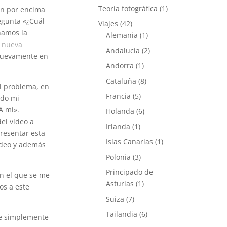
Teoría fotográfica
(1)
ón por encima
regunta «¿Cuál
Viajes
(42)
namos la
Alemania
(1)
a nueva
Andalucía
(2)
 nuevamente en
Andorra
(1)
Cataluña
(8)
l problema, en
Francia
(5)
ado mi
A mí».
Holanda
(6)
el vídeo a
Irlanda
(1)
resentar esta
Islas Canarias
(1)
vídeo y además
Polonia
(3)
Principado de
en el que se me
Asturias
(1)
os a este
Suiza
(7)
Tailandia
(6)
ue simplemente