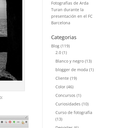
Fotografías de Arda
Turan durante la
presentación en el FC
Barcelona
Categorias
Blog
(119)
2.0
(1)
Blanco y negro
(13)
blogger de moda
(1)
Cliente
(19)
Color
(46)
Concursos
(1)
o:
Curiosidades
(10)
Curso de fotografía
(13)
Deportes
(6)