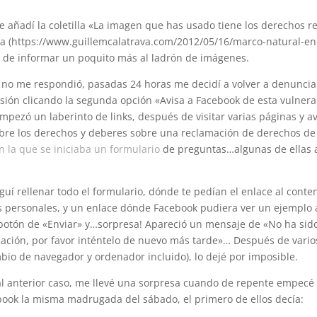
e añadí la coletilla «La imagen que has usado tiene los derechos 
a (https://www.guillemcalatrava.com/2012/05/16/marco-natural-en-
l de informar un poquito más al ladrón de imágenes.
no me respondió, pasadas 24 horas me decidí a volver a denunciar
sión clicando la segunda opción «Avisa a Facebook de esta vulnera
empezó un laberinto de links, después de visitar varias páginas y av
obre los derechos y deberes sobre una reclamación de derechos de
n la que se iniciaba un formulario
de preguntas…algunas de ellas 
eguí rellenar todo el formulario, dónde te pedían el enlace al conte
s personales, y un enlace dónde Facebook pudiera ver un ejemplo 
 botón de «Enviar» y…sorpresa! Apareció un mensaje de «No ha sid
ación, por favor inténtelo de nuevo más tarde»… Después de vario
mbio de navegador y ordenador incluido), lo dejé por imposible.
al anterior caso, me llevé una sorpresa cuando de repente empecé 
book la misma madrugada del sábado, el primero de ellos decía: