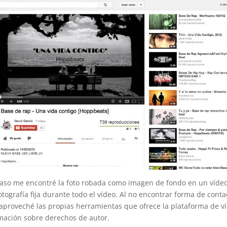
caso me encontré la foto robada como imagen de fondo en un víde
otografía fija durante todo el vídeo. Al no encontrar forma de conta
 aproveché las propias herramientas que ofrece la plataforma de v
mación sobre derechos de autor.