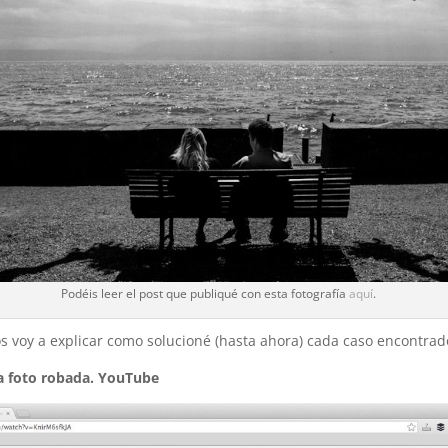
Podéis leer el post que publiqué con esta fotografía
aquí
.
s voy a explicar como solucioné (hasta ahora) cada caso encontrad
 foto robada. YouTube