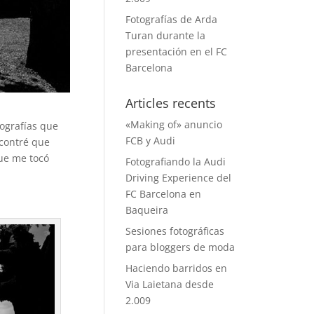
Fotografías de Arda
Turan durante la
presentación en el FC
Barcelona
Articles recents
«Making of» anuncio
ografías que
FCB y Audi
contré que
que me tocó
Fotografiando la Audi
Driving Experience del
FC Barcelona en
Baqueira
Sesiones fotográficas
para bloggers de moda
Haciendo barridos en
Via Laietana desde
2.009