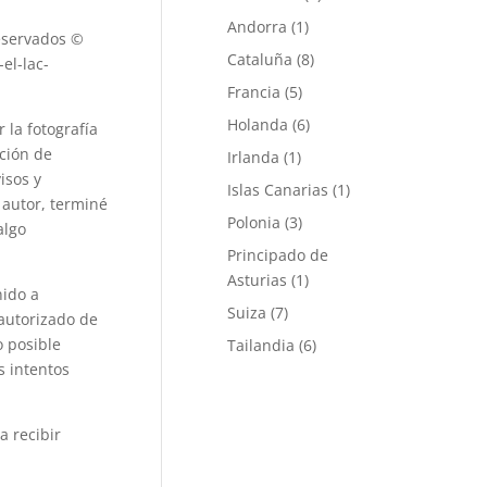
Andorra
(1)
reservados ©
Cataluña
(8)
el-lac-
Francia
(5)
Holanda
(6)
 la fotografía
ción de
Irlanda
(1)
isos y
Islas Canarias
(1)
 autor, terminé
Polonia
(3)
algo
Principado de
Asturias
(1)
nido a
Suiza
(7)
autorizado de
o posible
Tailandia
(6)
s intentos
a recibir