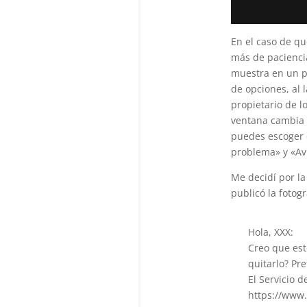
En el caso de q
más de paciencia
muestra en un pr
de opciones, al 
propietario de l
ventana cambia 
puedes escoger 
problema» y «Av
Me decidí por l
publicó la fotogr
Hola, XXX:
Creo que est
quitarlo? Pr
El Servicio 
https://www.