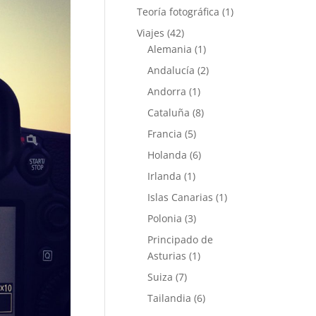
Teoría fotográfica
(1)
Viajes
(42)
Alemania
(1)
Andalucía
(2)
Andorra
(1)
Cataluña
(8)
Francia
(5)
Holanda
(6)
Irlanda
(1)
Islas Canarias
(1)
Polonia
(3)
Principado de
Asturias
(1)
Suiza
(7)
Tailandia
(6)