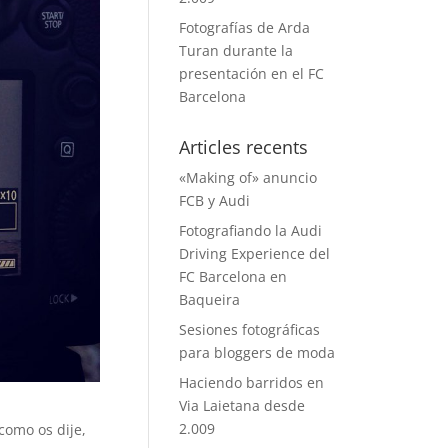
Fotografías de Arda
Turan durante la
presentación en el FC
Barcelona
Articles recents
«Making of» anuncio
FCB y Audi
Fotografiando la Audi
Driving Experience del
FC Barcelona en
Baqueira
Sesiones fotográficas
para bloggers de moda
Haciendo barridos en
Via Laietana desde
2.009
y como os dije,