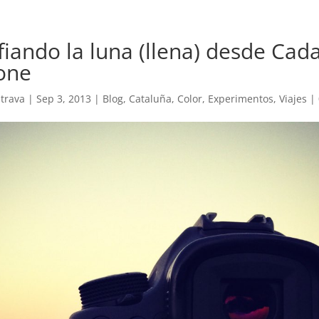
fiando la luna (llena) desde Cad
one
trava
|
Sep 3, 2013
|
Blog
,
Cataluña
,
Color
,
Experimentos
,
Viajes
|