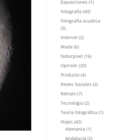
Exposiciones
(1)
Fotografía
(40)
Fotografía acuática
(3)
Internet
(2)
Moda
(6)
Naturpixel
(16)
Opinión
(20)
Producto
(4)
Redes Sociales
(2)
Retrato
(7)
Tecnología
(2)
Teoría fotográfica
(1)
Viajes
(42)
Alemania
(1)
Andalucía
(2)