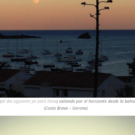
(
al día siguiente ya salió llena
) saliendo por el horizonte desde la bah
(Costa Brava – Gerona)