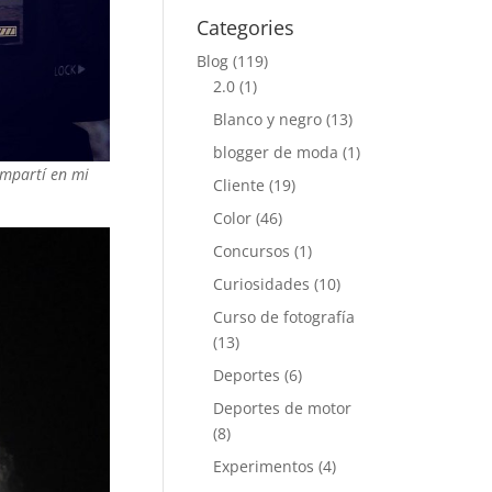
Categories
Blog
(119)
2.0
(1)
Blanco y negro
(13)
blogger de moda
(1)
ompartí en mi
Cliente
(19)
Color
(46)
Concursos
(1)
Curiosidades
(10)
Curso de fotografía
(13)
Deportes
(6)
Deportes de motor
(8)
Experimentos
(4)