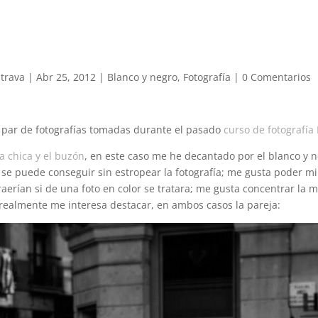
trava
|
Abr 25, 2012
|
Blanco y negro
,
Fotografía
|
0 Comentarios
n par de fotografías tomadas durante el pasado
curso de fotografía
la chica y el buzón
, en este caso me he decantado por el blanco y 
 se puede conseguir sin estropear la fotografía; me gusta poder m
raerían si de una foto en color se tratara; me gusta concentrar la 
 realmente me interesa destacar, en ambos casos la pareja: