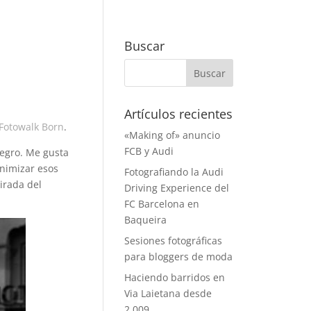
Buscar
Artículos recientes
 Fotowalk Born
.
«Making of» anuncio
FCB y Audi
negro. Me gusta
inimizar esos
Fotografiando la Audi
mirada del
Driving Experience del
FC Barcelona en
Baqueira
Sesiones fotográficas
para bloggers de moda
Haciendo barridos en
Via Laietana desde
2.009