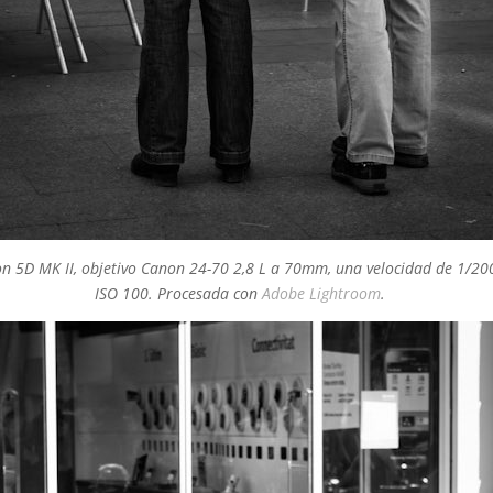
 5D MK II, objetivo Canon 24-70 2,8 L a 70mm, una velocidad de 1/200
ISO 100. Procesada con
Adobe Lightroom
.