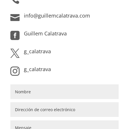
info@guillemcalatrava.com

Guillem Calatrava

g_calatrava

g_calatrava
