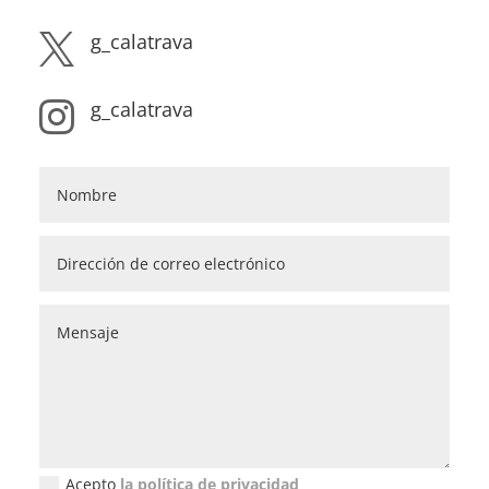
g_calatrava

g_calatrava

Acepto
la política de privacidad