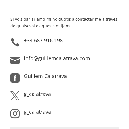
Si vols parlar amb mi no dubtis a contactar-me a través
de qualsevol d'aquests mitjans:
+34 687 916 198

info@guillemcalatrava.com

Guillem Calatrava

g_calatrava

g_calatrava
