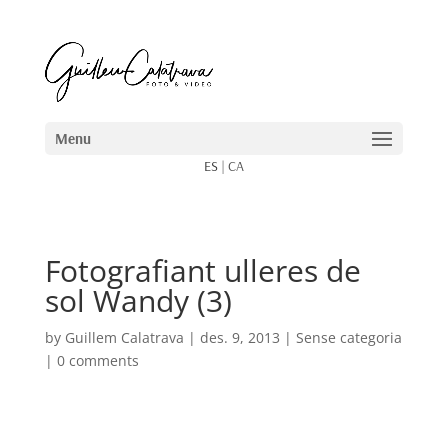
ES
|
CA
Fotografiant ulleres de
sol Wandy (3)
by
Guillem Calatrava
|
des. 9, 2013
| Sense categoria
|
0 comments