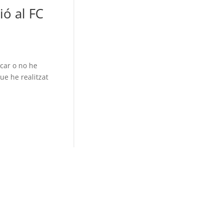
ió al FC
icar o no he
ue he realitzat