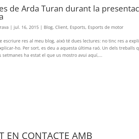
es de Arda Turan durant la presentac
a
rava
|
jul. 16, 2015
|
Blog
,
Client
,
Esports
,
Esports de motor
 escriure res al meu blog, això té dues lectures: no tinc res a expl
xplicar-ho. Per sort, es deu a aquesta última raó. Un dels treballs q
 setmanes ha estat el que us mostro avui aquí,...
'T EN CONTACTE AMB