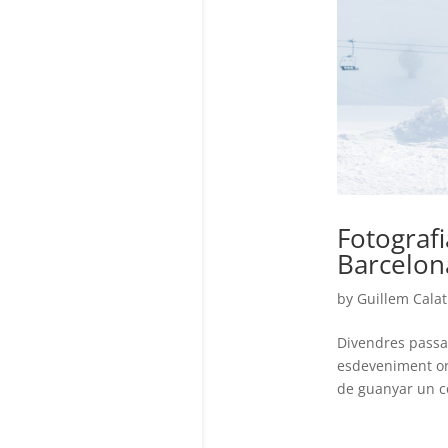
Fotografi
Barcelon
by
Guillem Calat
Divendres passat
esdeveniment org
de guanyar un co