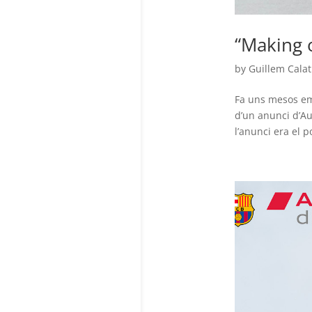
“Making o
by
Guillem Calat
Fa uns mesos em 
d’un anunci d’Au
l’anunci era el p