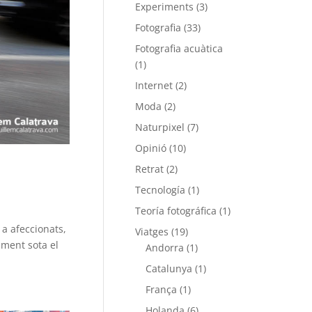
Experiments
(3)
Fotografia
(33)
Fotografia acuàtica
(1)
Internet
(2)
Moda
(2)
Naturpixel
(7)
Opinió
(10)
Retrat
(2)
Tecnología
(1)
Teoría fotográfica
(1)
 a afeccionats,
Viatges
(19)
lment sota el
Andorra
(1)
Catalunya
(1)
França
(1)
Holanda
(6)