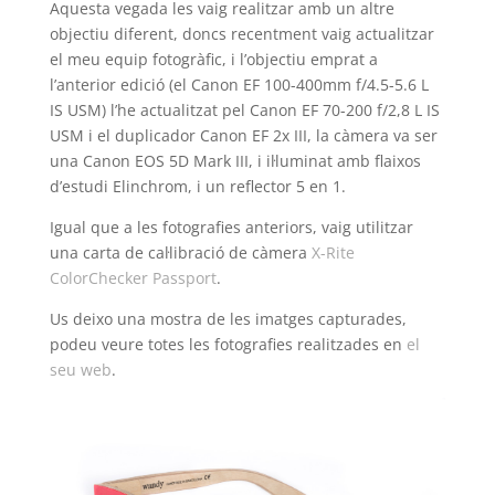
Aquesta vegada les vaig realitzar amb un altre
objectiu diferent, doncs recentment vaig actualitzar
el meu equip fotogràfic, i l’objectiu emprat a
l’anterior edició (el Canon EF 100-400mm f/4.5-5.6 L
IS USM) l’he actualitzat pel Canon EF 70-200 f/2,8 L IS
USM i el duplicador Canon EF 2x III, la càmera va ser
una Canon EOS 5D Mark III, i il·luminat amb flaixos
d’estudi Elinchrom, i un reflector 5 en 1.
Igual que a les fotografies anteriors, vaig utilitzar
una carta de cal·libració de càmera
X-Rite
ColorChecker Passport
.
Us deixo una mostra de les imatges capturades,
podeu veure totes les fotografies realitzades en
el
seu web
.