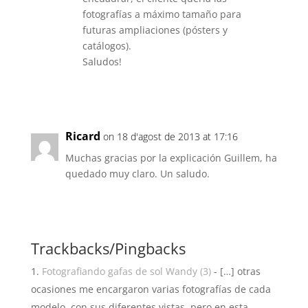
fotografías a máximo tamaño para
futuras ampliaciones (pósters y
catálogos).
Saludos!
Reply
Ricard
on 18 d'agost de 2013 at 17:16
Muchas gracias por la explicación Guillem, ha
quedado muy claro. Un saludo.
Reply
Trackbacks/Pingbacks
Fotografiando gafas de sol Wandy (3)
- […] otras
ocasiones me encargaron varias fotografías de cada
modelo, con sus diferentes vistas, pero en esta