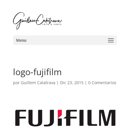
logo-fujifilm
por
Guillem Calatrava
|
Dic 23, 2015
|
0 Comentarios