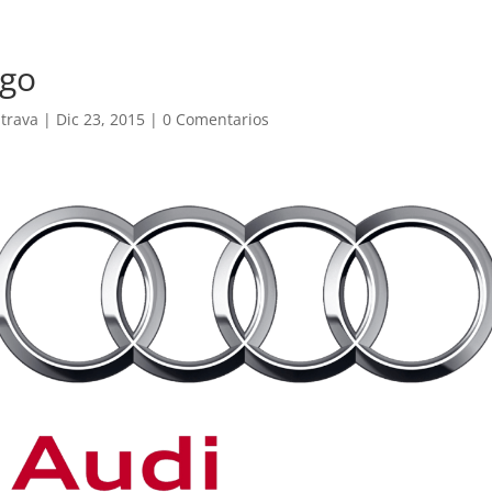
ogo
trava
|
Dic 23, 2015
|
0 Comentarios