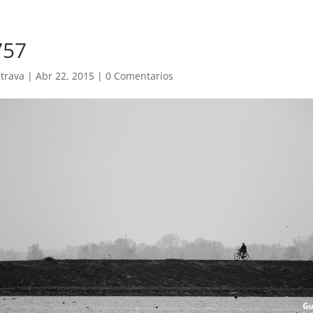
757
trava
|
Abr 22, 2015
|
0 Comentarios