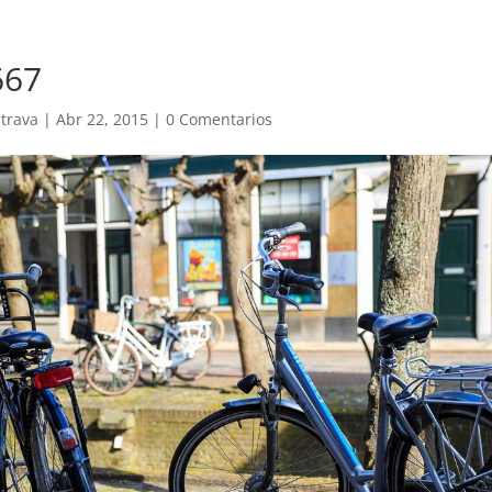
667
trava
|
Abr 22, 2015
|
0 Comentarios