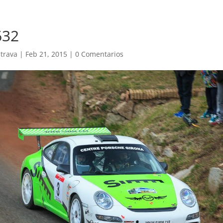
632
trava
|
Feb 21, 2015
|
0 Comentarios