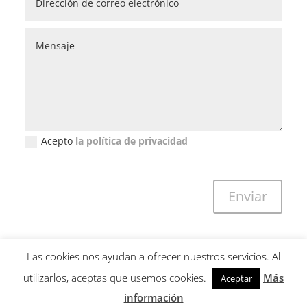
Acepto
la política de privacidad
Política de privacidad (GDPR)
Enviar
Las cookies nos ayudan a ofrecer nuestros servicios. Al
utilizarlos, aceptas que usemos cookies.
Más
Aceptar
Copyright © 2001-2026 Guillem Calatrava. All Rights Reserved -
información
Tots els drets reservats - Todos los derechos reservados