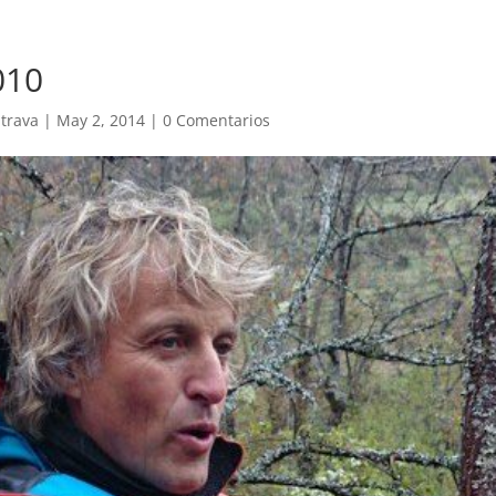
010
trava
|
May 2, 2014
|
0 Comentarios