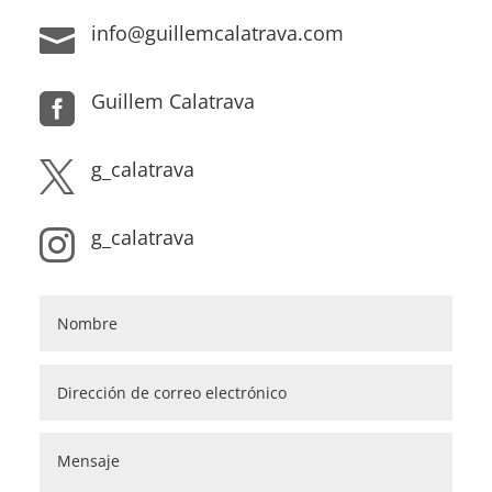
info@guillemcalatrava.com

Guillem Calatrava

g_calatrava

g_calatrava
