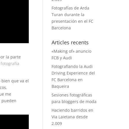
Fotografías de Arda
Turan durante la
presentación en el FC
Barcelona
Articles recents
«Making of» anuncio
or la parte
FCB y Audi
 fotografía
Fotografiando la Audi
Driving Experience del
FC Barcelona en
 bien que va el
Baqueira
cos.
que me
Sesiones fotográficas
se pueden
para bloggers de moda
Haciendo barridos en
Via Laietana desde
2.009