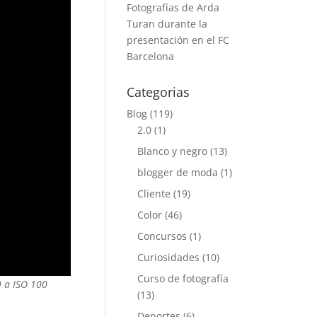
Fotografías de Arda
Turan durante la
presentación en el FC
Barcelona
Categorias
Blog
(119)
2.0
(1)
Blanco y negro
(13)
blogger de moda
(1)
Cliente
(19)
Color
(46)
Concursos
(1)
Curiosidades
(10)
Curso de fotografía
9 a ISO 100
(13)
Deportes
(6)