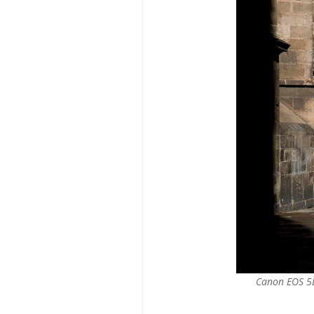
C
anon EOS 5D