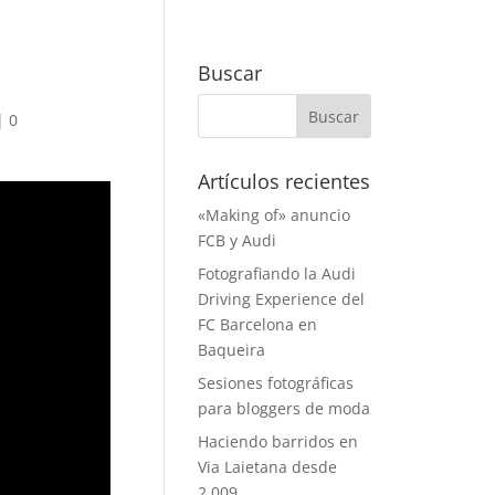
Buscar
|
0
Artículos recientes
«Making of» anuncio
FCB y Audi
Fotografiando la Audi
Driving Experience del
FC Barcelona en
Baqueira
Sesiones fotográficas
para bloggers de moda
Haciendo barridos en
Via Laietana desde
2.009