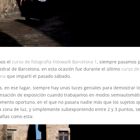
mos el
curso de fotografía Fotowalk Barcelona 1
, siempre pasamos p
tedral de Barcelona, en esta ocasión fue durante el último
curso de
ona
que impartí el pasado sábado.
s, en ese lugar, siempre hay unas luces geniales para demostrar lo
nsación de exposición cuando trabajamos en modos semiautomáti
mento oportuno, en el que no pasara nadie más que los sujetos 
la zona de luz, y simplemente subexponiendo entre 2 y 3 puntos, 
afías como esta: