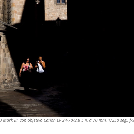
 Mark III, con objetivo Canon EF 24-70/2,8 L II, a 70 mm, 1/250 seg., f/