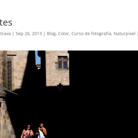
tes
trava
|
Sep 26, 2013
|
Blog
,
Color
,
Curso de fotografía
,
Naturpixel