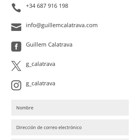
+34 687 916 198

info@guillemcalatrava.com

Guillem Calatrava

g_calatrava

g_calatrava
