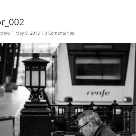
or_002
trava
|
May 9, 2013
|
0 Comentarios