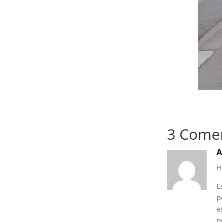
3 Comen
A
H
E
p
e
p