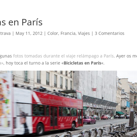
as en París
trava
|
May 11, 2012
|
Color
,
Francia
,
Viajes
|
3 Comentarios
lgunas
fotos tomadas durante el viaje relámpago a París
. Ayer os 
a»
, hoy toca el turno a la serie «
Bicicletas en París
«.