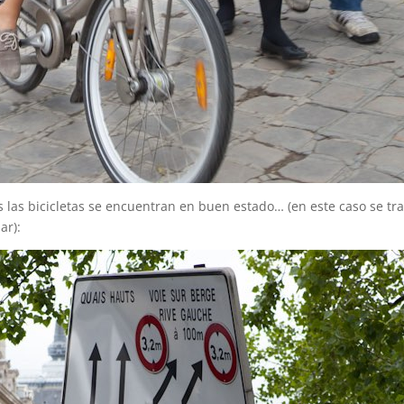
 las bicicletas se encuentran en buen estado… (en este caso se tr
ar):