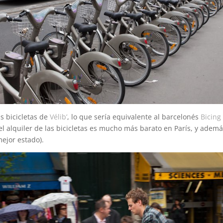
s bicicletas de
Vélib’
, lo que sería equivalente al barcelonés
Bicing
el alquiler de las bicicletas es mucho más barato en París, y ademá
ejor estado).