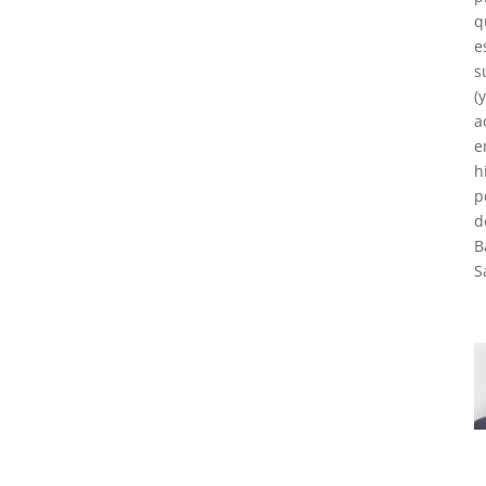
q
e
s
(
a
e
h
p
d
B
S