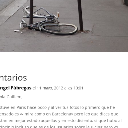
tarios
ngel Fábregas
el 11 mayo, 2012 a las 10:01
R
ola Guillem,
stuve en París hace poco y al ver tus fotos lo primero que he
ensado es «- mira como en Barcelona» pero leo que dices que
stan en mejor estado aquellas y en esto disiento, si que hubo al
rincipio incluso quejas de los usuarios sobre le Bicing pero yo