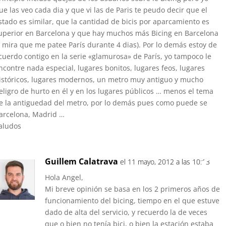
ue las veo cada dia y que vi las de Paris te peudo decir que el
stado es similar, que la cantidad de bicis por aparcamiento es
uperior en Barcelona y que hay muchos más Bicing en Barcelona
y mira que me patee París durante 4 dias). Por lo demás estoy de
cuerdo contigo en la serie «glamurosa» de París, yo tampoco le
ncontre nada especial, lugares bonitos, lugares feos, lugares
istóricos, lugares modernos, un metro muy antiguo y mucho
eligro de hurto en él y en los lugares públicos … menos el tema
e la antiguedad del metro, por lo demás pues como puede se
arcelona, Madrid …
aludos
Guillem Calatrava
el 11 mayo, 2012 a las 10:13
R
Hola Angel,
Mi breve opinión se basa en los 2 primeros años de
funcionamiento del bicing, tiempo en el que estuve
dado de alta del servicio, y recuerdo la de veces
que o bien no tenía bici, o bien la estación estaba