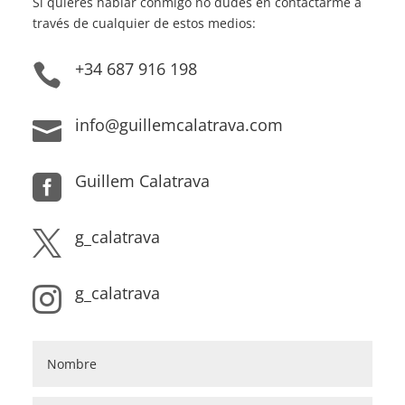
Si quieres hablar conmigo no dudes en contactarme a
través de cualquier de estos medios:
+34 687 916 198

info@guillemcalatrava.com

Guillem Calatrava

g_calatrava

g_calatrava
