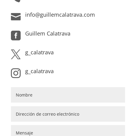
info@guillemcalatrava.com

Guillem Calatrava

g_calatrava

g_calatrava
