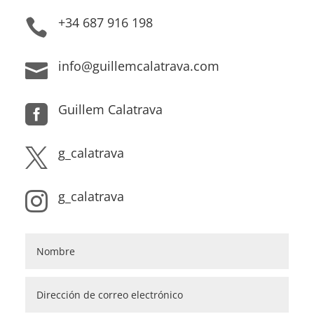
+34 687 916 198

info@guillemcalatrava.com

Guillem Calatrava

g_calatrava

g_calatrava
