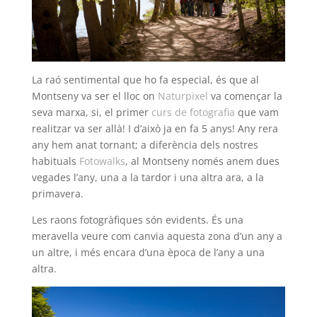
La raó sentimental que ho fa especial, és que al
Montseny va ser el lloc on
Naturpixel
va començar la
seva marxa, si, el primer
curs de fotografia
que vam
realitzar va ser allà! I d’això ja en fa 5 anys! Any rera
any hem anat tornant; a diferència dels nostres
habituals
Fotowalks
, al Montseny només anem dues
vegades l’any, una a la tardor i una altra ara, a la
primavera.
Les raons fotogràfiques són evidents. És una
meravella veure com canvia aquesta zona d’un any a
un altre, i més encara d’una època de l’any a una
altra.