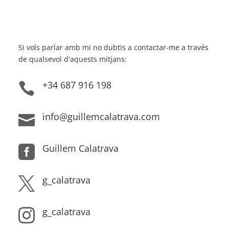
Si vols parlar amb mi no dubtis a contactar-me a través
de qualsevol d'aquests mitjans:
+34 687 916 198

info@guillemcalatrava.com

Guillem Calatrava

g_calatrava

g_calatrava
