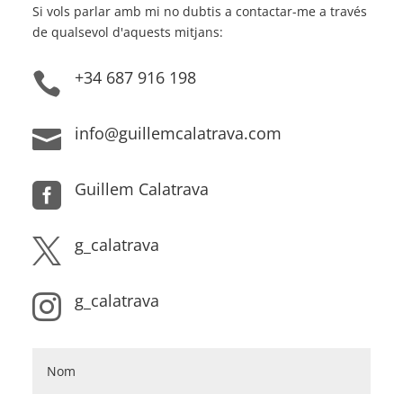
Si vols parlar amb mi no dubtis a contactar-me a través
de qualsevol d'aquests mitjans:
+34 687 916 198

info@guillemcalatrava.com

Guillem Calatrava

g_calatrava

g_calatrava
