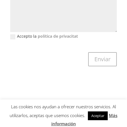
Accepto la
política de privacitat
New Field
Enviar
Las cookies nos ayudan a ofrecer nuestros servicios. Al
utilizarlos, aceptas que usemos cookies.
Más
Aceptar
Copyright © 2001-2026 Guillem Calatrava. All Rights Reserved -
información
Tots els drets reservats - Todos los derechos reservados