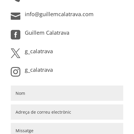
info@guillemcalatrava.com

Guillem Calatrava

g_calatrava

g_calatrava
