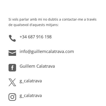
Si vols parlar amb mi no dubtis a contactar-me a través
de qualsevol d'aquests mitjans:
+34 687 916 198

info@guillemcalatrava.com

Guillem Calatrava

g_calatrava

g_calatrava
