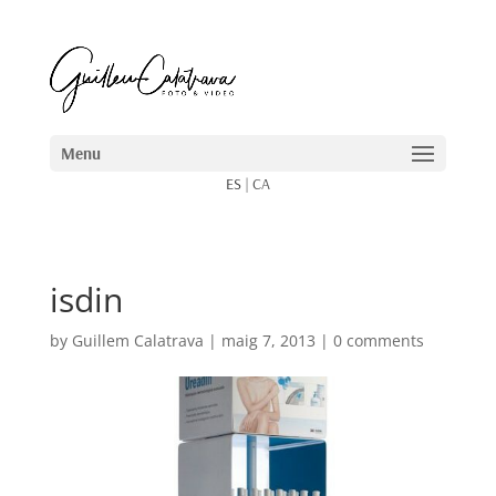
ES
|
CA
isdin
by
Guillem Calatrava
|
maig 7, 2013
|
0 comments