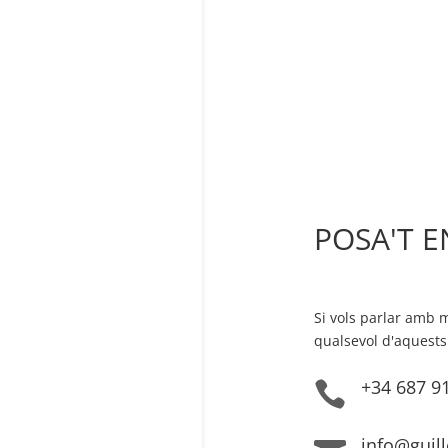
POSA'T 
Si vols parlar amb 
qualsevol d'aquests
+34 687 9

info@guil