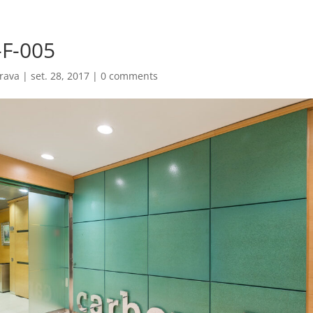
-F-005
rava
|
set. 28, 2017
|
0 comments