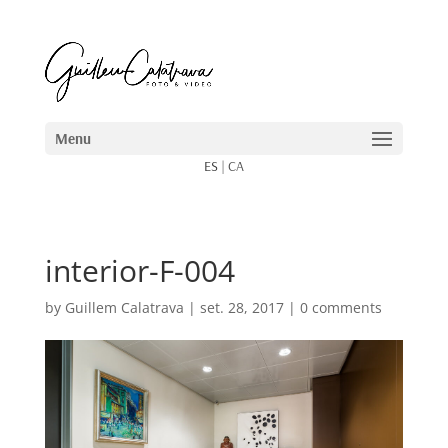
ES
|
CA
interior-F-004
by
Guillem Calatrava
|
set. 28, 2017
|
0 comments