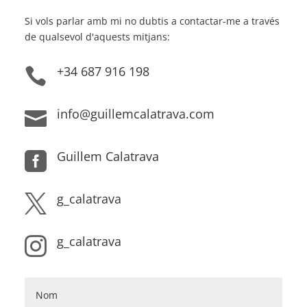
Si vols parlar amb mi no dubtis a contactar-me a través
de qualsevol d'aquests mitjans:
+34 687 916 198

info@guillemcalatrava.com

Guillem Calatrava

g_calatrava

g_calatrava
