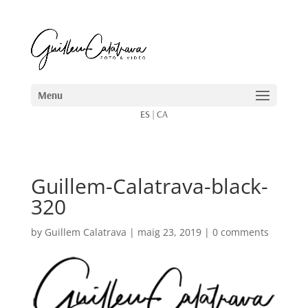
ES
|
CA
Guillem-Calatrava-black-
320
by
Guillem Calatrava
|
maig 23, 2019
|
0 comments