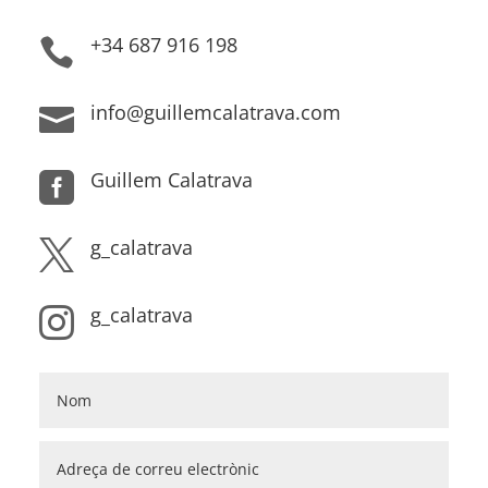
+34 687 916 198

info@guillemcalatrava.com

Guillem Calatrava

g_calatrava

g_calatrava
