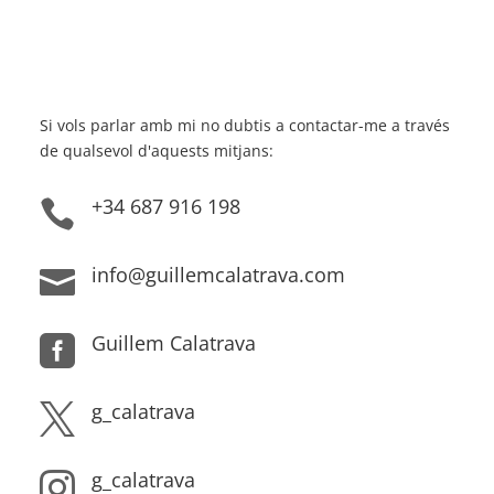
Si vols parlar amb mi no dubtis a contactar-me a través
de qualsevol d'aquests mitjans:
+34 687 916 198

info@guillemcalatrava.com

Guillem Calatrava

g_calatrava

g_calatrava
