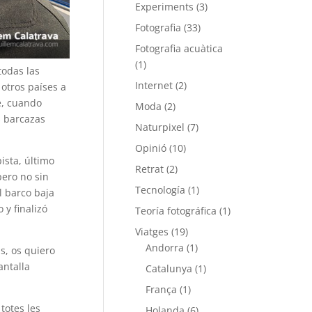
Experiments
(3)
Fotografia
(33)
Fotografia acuàtica
(1)
todas las
Internet
(2)
otros países a
e, cuando
Moda
(2)
s barcazas
Naturpixel
(7)
Opinió
(10)
ista, último
Retrat
(2)
pero no sin
Tecnología
(1)
l barco baja
 y finalizó
Teoría fotográfica
(1)
Viatges
(19)
Andorra
(1)
s, os quiero
antalla
Catalunya
(1)
França
(1)
totes les
Holanda
(6)