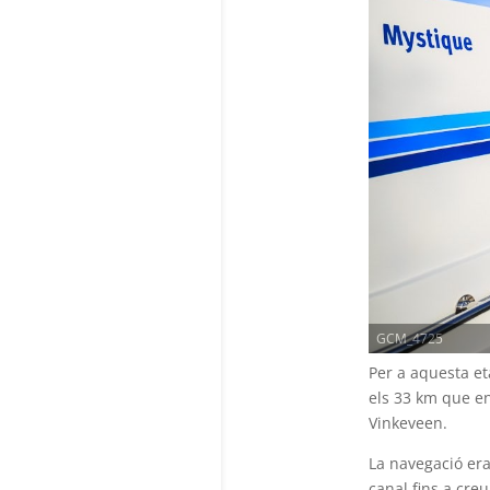
GCM_4725
Per a aquesta e
els 33 km que en
Vinkeveen.
La navegació era 
canal fins a cre