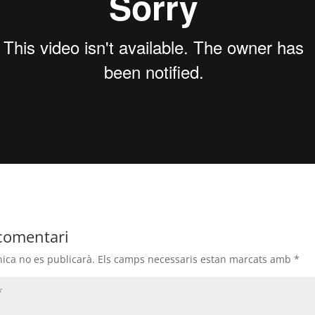
comentari
nica no es publicarà.
Els camps necessaris estan marcats amb
*