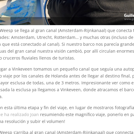
Weesp se llega al gran canal (Amsterdam-Rijnkanaal) que conecta 
dades: Amsterdam, Utrecht, Rotterdam… y muchas otras (incluso de 
in que está conectado al canal). Si nuestro barco nos parecía grand
as del gran canal nuestra visión cambió, por allí circulan enorme
 cruceros fluviales llenos de turistas.
legar a Vinkeveen tomamos un pequeño canal que seguía una autop
 viaje por los canales de Holanda antes de llegar al destino final, 
ayor esclusa de todas, una de 3 metros. Impresionante ver como e
asada la esclusa ya llegamos a Vinkeveen, donde atracamos el barco
a.
n esta última etapa y fin del viaje, en lugar de mostraros fotografía
ue ha realizado Joan
resumiendo este magnífico viaje, ponerlo en p
a resolución y subir el volumen!
eesp s’arriba al gran canal (Amsterdam-Rijnkanaal) que connecta 