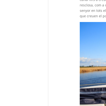
resclosa, com a c
senyor en tots el
que creuen el po