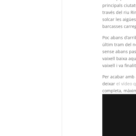
principals ciutat
través del riu R
solcar les aigüe
barcasses carrega
Poc abans d’arri
últim tram del n
sense abans pas
vaixell baixa aq
vaixell i va final
Per acabar amb aq
deixar
el vídeo q
completa, màxim