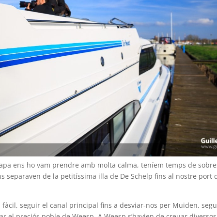
tapa ens ho vam prendre amb molta calma, teníem temps de sobres
s separaven de la petitíssima illa de De Schelp fins al nostre port 
fàcil, seguir el canal principal fins a desviar-nos per Muiden, segui
uar el preciós poble de Weesp. A Weesp s’havien de creuar diversos