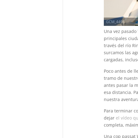
GCM_4498
Una vez pasado 
principales ciu
través del río R
surcamos las agu
cargadas, incluso
Poco antes de l
tramo de nuestro
antes pasar la m
esa distancia. P
nuestra aventur
Para terminar co
dejar
el vídeo q
completa, máxim
Una cop passat W