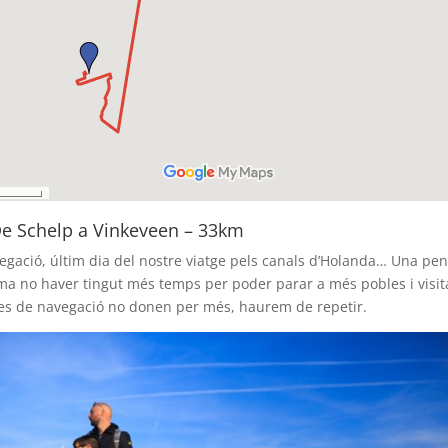
De Schelp a Vinkeveen – 33km
egació, últim dia del nostre viatge pels canals d’Holanda… Una pe
ima no haver tingut més temps per poder parar a més pobles i visit
ies de navegació no donen per més, haurem de repetir.