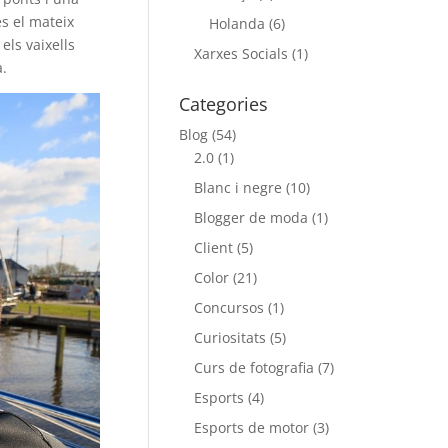
és el mateix
Holanda
(6)
els vaixells
Xarxes Socials
(1)
a.
Categories
Blog
(54)
2.0
(1)
Blanc i negre
(10)
Blogger de moda
(1)
Client
(5)
Color
(21)
Concursos
(1)
Curiositats
(5)
Curs de fotografia
(7)
Esports
(4)
Esports de motor
(3)