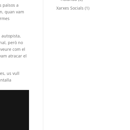
s països a
Xarxes Socials
(1)
ran, quan vam
normes
 autopista,
nal, però no
 veure com el
vam atracar el
es, us vull
ntalla