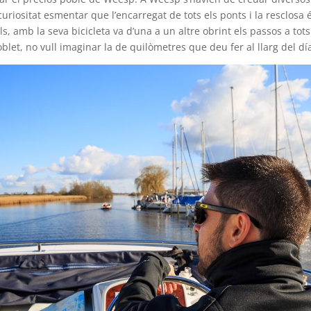
uriositat esmentar que l’encarregat de tots els ponts i la resclosa 
ls, amb la seva bicicleta va d’una a un altre obrint els passos a tots 
blet, no vull imaginar la de quilòmetres que deu fer al llarg del dí