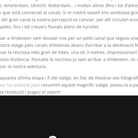
s: Amsterdam, Utrecht, Rotterdam… i moltes altres (fins i tot d’altre
in que està connectat al canal). Si el nostre vaixell ens semblava g
s del gran canal la nostra percepció va canviar, per allí circulen e
des, fins i tot creuers fluvials plens de turistes.
bar a Vinkeveen vam desviar-nos per un petit canal que seguia una
ostre viatge pels canals d’Holanda abans d’arribar a la destinació fi
sar la resclosa més gran de totes, una de 3 metres. Impressionant
uesta distància. Passada la resclosa ja vam arribar a Vinkeveen, on 
itzar la nostra aventura.
uesta última etapa i fi del viatge, en lloc de mostrar-vos fotografi
ue ha realitzat Joan
resumint aquest magnífic viatge, poseu-lo a pa
a resolució i pugeu el volum!