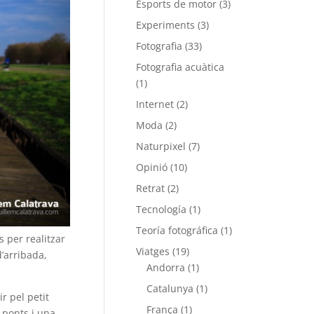
Esports de motor
(3)
Experiments
(3)
Fotografia
(33)
Fotografia acuàtica
(1)
Internet
(2)
Moda
(2)
Naturpixel
(7)
Opinió
(10)
Retrat
(2)
Tecnología
(1)
Teoría fotográfica
(1)
 per realitzar
Viatges
(19)
d’arribada,
Andorra
(1)
Catalunya
(1)
r pel petit
França
(1)
 ponts i una