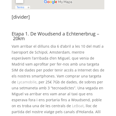
[divider]
Etapa 1. De Woudsend a Echtenerbrug –
20km
Vam arribar el dilluns dia 6 d’abril a les 10 del matí a
l’aeroport de Schipol, Amsterdam, mentre
esperàvem l’arribada d’en Miguel, que venia de
Madrid vam aprofitar per fer-nos amb una targeta
SIM de dades per poder tenir accés a Internet des de
els nostres smartphones. Vam comprar una targeta
de
Lycamobile
, per 25€ 7Gb de dades, de sobres per
una setmaneta amb 3 “tecnoadictes”. Una vegada en
Miguel va arribar ens vam anar al taxi que ens
esperava fora i ens portaria fins a Woudsend, poble
on es troba una de les centrals de
LeBoat
, lloc de
partida del nostre viatge pels canals d’Holanda. Allí