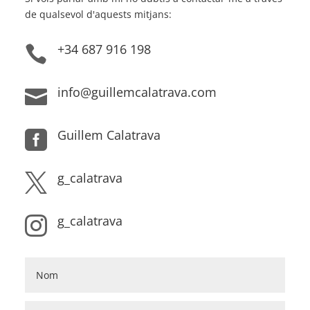
de qualsevol d'aquests mitjans:
+34 687 916 198

info@guillemcalatrava.com

Guillem Calatrava

g_calatrava

g_calatrava
