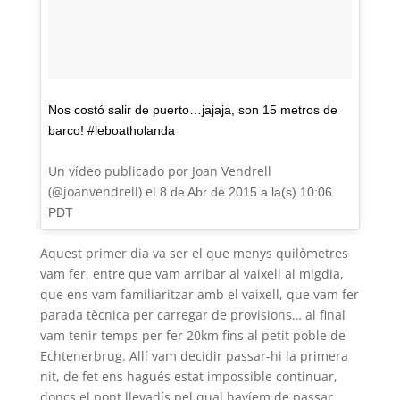
Nos costó salir de puerto…jajaja, son 15 metros de
barco! #leboatholanda
Un vídeo publicado por Joan Vendrell
(@joanvendrell) el
8 de Abr de 2015 a la(s) 10:06
PDT
Aquest primer dia va ser el que menys quilòmetres
vam fer, entre que vam arribar al vaixell al migdia,
que ens vam familiaritzar amb el vaixell, que vam fer
parada tècnica per carregar de provisions… al final
vam tenir temps per fer 20km fins al petit poble de
Echtenerbrug. Allí vam decidir passar-hi la primera
nit, de fet ens hagués estat impossible continuar,
doncs el pont llevadís pel qual havíem de passar