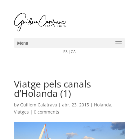
ES
|
CA
Viatge pels canals
d’Holanda (1)
by
Guillem Calatrava
|
abr. 23, 2015
|
Holanda
,
Viatges
|
0 comments