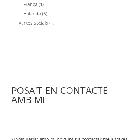
França
(1)
Holanda
(6)
Xarxes Socials
(1)
POSA'T EN CONTACTE
AMB MI
Si vols parlar amb mi no dubtis a contactar-me a través