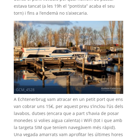
estava tancat (a les 19h el “pontista” acaba el seu
torn) i fins a l’endemà no s’aixecaria.
GCM_4528
A Echtenerbrug vam atracar en un petit port que ens
van cobrar uns 15€, per aquest preu s’inclou l’ús dels
lavabos, dutxes (encara que a part s’havia de posar
monedes si volies aigua calenta) i WiFi (tot i que amb
la targeta SIM que teníem navegàvem més ràpid).
Una vegada amarrats vam aprofitar les últimes hores