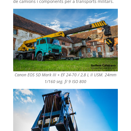
de camions i components per a transports militars.
Canon EOS 5D Mark III + EF 24-70 / 2,8 L II USM. 24mm
1/160 seg. f/ 9 ISO 800