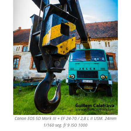
Canon EOS 5D Mark III + EF 24-70 / 2,8 L II USM. 24mm
1/160 seg. f/ 9 ISO 1000