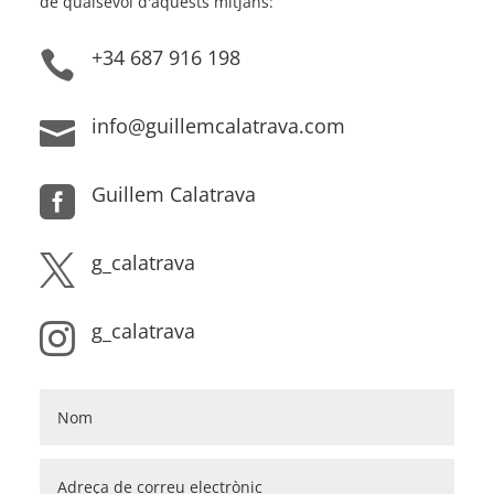
de qualsevol d'aquests mitjans:
+34 687 916 198

info@guillemcalatrava.com

Guillem Calatrava

g_calatrava

g_calatrava
