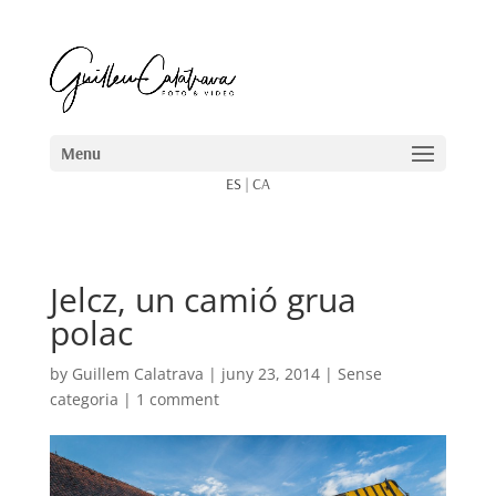
ES
|
CA
Jelcz, un camió grua
polac
by
Guillem Calatrava
|
juny 23, 2014
| Sense
categoria |
1 comment