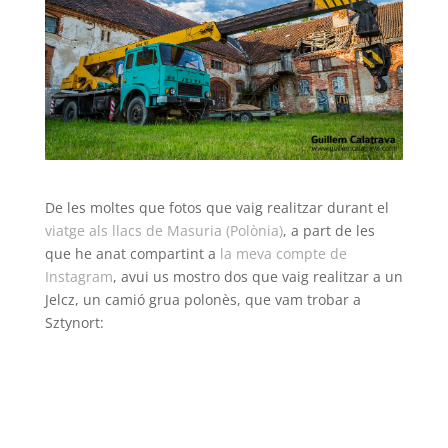
De les moltes que fotos que vaig realitzar durant el
viatge als llacs de Masuria (Polònia)
, a part de les
que he anat compartint a
la meva compte de
Instagram
, avui us mostro dos que vaig realitzar a un
Jelcz, un camió grua polonès, que vam trobar a
Sztynort: