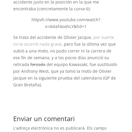
accidente justo en la posición en la que me
encontraba (concretamente la curva 6):
httpvh://www.youtube.com/watch?
v=4xlaF4oohLY&hd=1
Se trata del accidente de Olivier Jacque,
por suerte
no le ocurrió nada grave
, pero fue la última vez que
subió a una moto, no pudo correr ni la carrera de
ese fin de semana, y a los pocos días anunció su
retirada
forzada
del equipo Kawasaki; fue sustituido
por Anthony West, que ya tomó la moto de Olivier
Jacque en la siguiente prueba del calendario (GP de
Gran Bretaña).
Enviar un comentari
L'adreça electrònica no es publicarà.
Els camps