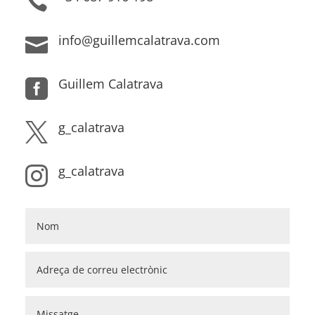

info@guillemcalatrava.com

Guillem Calatrava

g_calatrava

g_calatrava
