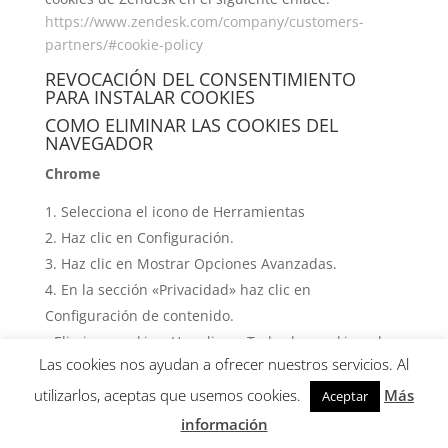
https://www.zendesk.com/company/customers-
partners/#cookie-policy
REVOCACIÓN DEL CONSENTIMIENTO
PARA INSTALAR COOKIES
COMO ELIMINAR LAS COOKIES DEL
NAVEGADOR
Chrome
Selecciona el icono de Herramientas
Haz clic en Configuración.
Haz clic en Mostrar Opciones Avanzadas.
En la sección «Privacidad» haz clic en
Configuración de contenido.
• Eliminar cookies: Haz clic en Todas las cookies y los
Las cookies nos ayudan a ofrecer nuestros servicios. Al
datos de sitios…
• No permitir que se almacenen cookies.
utilizarlos, aceptas que usemos cookies.
Más
Aceptar
Haz clic en Eliminar datos de navegación (vaciar la
información
Caché).